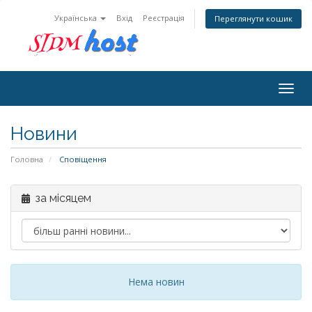
Українська
Вхід
Реєстрація
Переглянути кошик
Togg
navig
Новини
Головна
Сповіщення
за місяцем
Нема новин