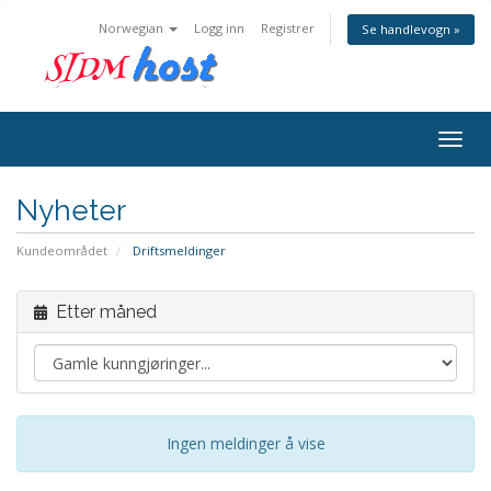
Norwegian
Logg inn
Registrer
Se handlevogn »
Togg
navig
Nyheter
Kundeområdet
Driftsmeldinger
Etter måned
Ingen meldinger å vise