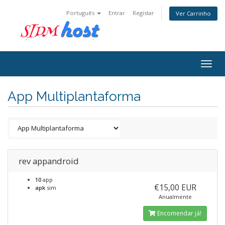
Português
Entrar
Registar
Ver Carrinho
Togg
navig
App Multiplantaforma
rev appandroid
10
app
€15,00 EUR
apk
sim
Anualmente
Encomendar já!