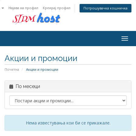
n
Најава на профил
Креирај профил
Потрошувачка кошничка
Togg
navig
Акции и промоции
Почетна
Акции и промоции
По месеци
Нема известувања кои би се прикажале.