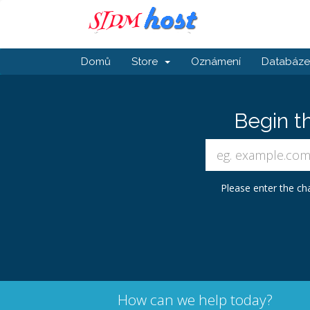
Domů
Store
Oznámení
Databáze 
Begin t
Please enter the cha
How can we help today?