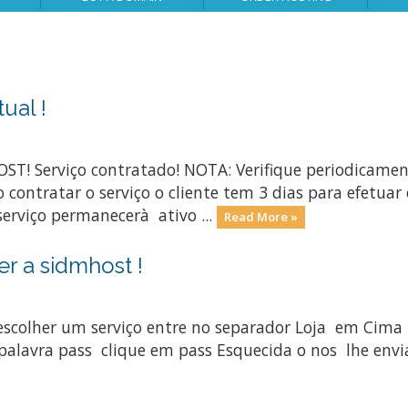
ual !
OST! Serviço contratado! NOTA: Verifique periodicamen
o contratar o serviço o cliente tem 3 dias para efetuar 
 serviço permanecerà ativo ...
Read More »
r a sidmhost !
viço entre no separador Loja em Cima ! Nota:
ua palavra pass clique em pass Esquecida o nos lhe e