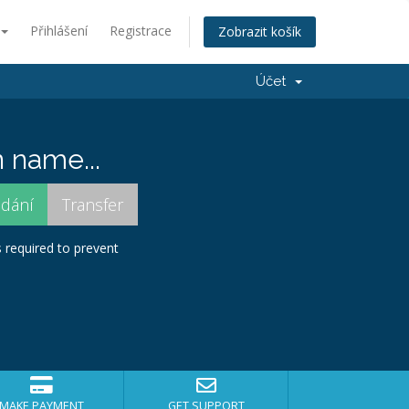
Přihlášení
Registrace
Zobrazit košík
Účet
 name...
s required to prevent
MAKE PAYMENT
GET SUPPORT