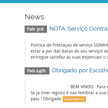
News
NOTA: Serviço Contrat
Feb 3rd
Politica de Prestaçao de serviço SIDMH
estar a par das datas do seu serviço! A
entregue satisfaz as suas exijencias! o
Obrigado por Escolhe
Feb 24th
BEM VINDO: Para escolher um ser
Se jà tiver registo é nao lembrar a s
pass ! Obrigado
Read More »