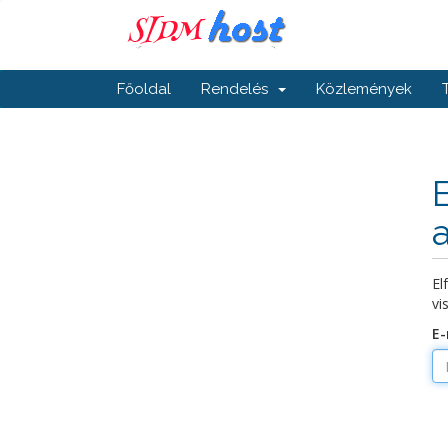
Főoldal
Rendelés
Közlemények
El
vi
E-