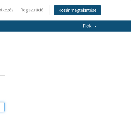
ntkezés
Regisztráció
Kosár megtekintése
Fiók