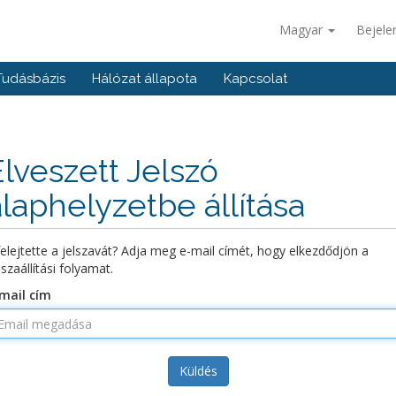
Magyar
Bejele
Tudásbázis
Hálózat állapota
Kapcsolat
Elveszett Jelszó
alaphelyzetbe állítása
felejtette a jelszavát? Adja meg e-mail címét, hogy elkezdődjön a
sszaállítási folyamat.
mail cím
Küldés