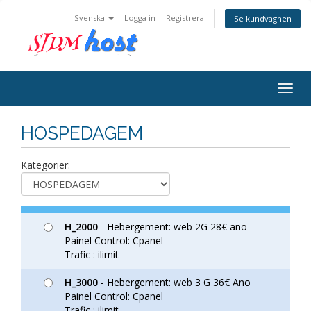
Svenska
Logga in
Registrera
Se kundvagnen
Togg
navig
HOSPEDAGEM
Kategorier:
H_2000
- Hebergement: web 2G 28€ ano
Painel Control: Cpanel
Trafic : ilimit
H_3000
- Hebergement: web 3 G 36€ Ano
Painel Control: Cpanel
Trafic : ilimit