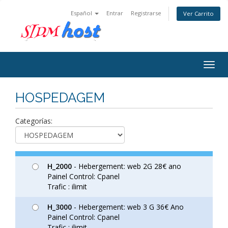
Español
Entrar
Registrarse
Ver Carrito
Togg
navig
HOSPEDAGEM
Categorías:
H_2000
- Hebergement: web 2G 28€ ano
Painel Control: Cpanel
Trafic : ilimit
H_3000
- Hebergement: web 3 G 36€ Ano
Painel Control: Cpanel
Trafic : ilimit