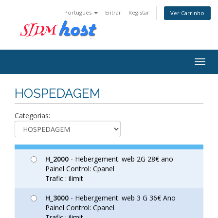
Português
Entrar
Registar
Ver Carrinho
Togg
navig
HOSPEDAGEM
Categorias:
H_2000
- Hebergement: web 2G 28€ ano
Painel Control: Cpanel
Trafic : ilimit
H_3000
- Hebergement: web 3 G 36€ Ano
Painel Control: Cpanel
Trafic : ilimit