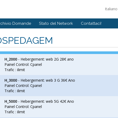
Italian
rchivio Domande
Stato del Network
Contattaci!
OSPEDAGEM
H_2000
- Hebergement: web 2G 28€ ano
Painel Control: Cpanel
Trafic : ilimit
H_3000
- Hebergement: web 3 G 36€ Ano
Painel Control: Cpanel
Trafic : ilimit
H_5000
- Hebergement: web 5G 42€ Ano
Painel Control: Cpanel
Trafic : ilimit