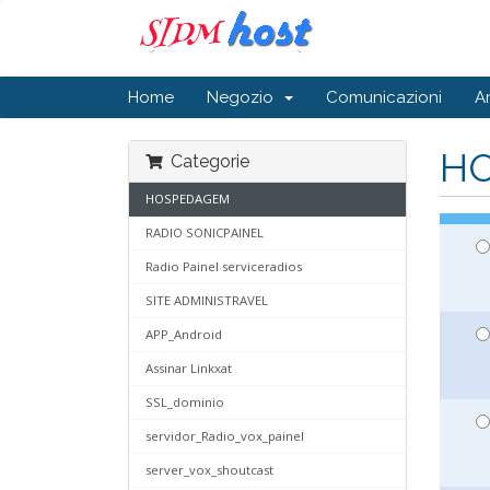
Home
Negozio
Comunicazioni
A
H
Categorie
HOSPEDAGEM
RADIO SONICPAINEL
Radio Painel serviceradios
SITE ADMINISTRAVEL
APP_Android
Assinar Linkxat
SSL_dominio
servidor_Radio_vox_painel
server_vox_shoutcast