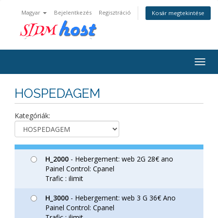
Magyar
Bejelentkezés
Regisztráció
Kosár megtekintése
Togg
navig
HOSPEDAGEM
Kategóriák:
H_2000
- Hebergement: web 2G 28€ ano
Painel Control: Cpanel
Trafic : ilimit
H_3000
- Hebergement: web 3 G 36€ Ano
Painel Control: Cpanel
Trafic : ilimit